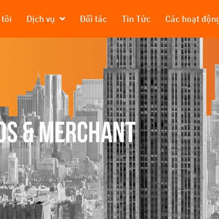
tôi
Dịch vụ
Đối tác
Tin Tức
Các hoạt độn
OS & MERCHANT