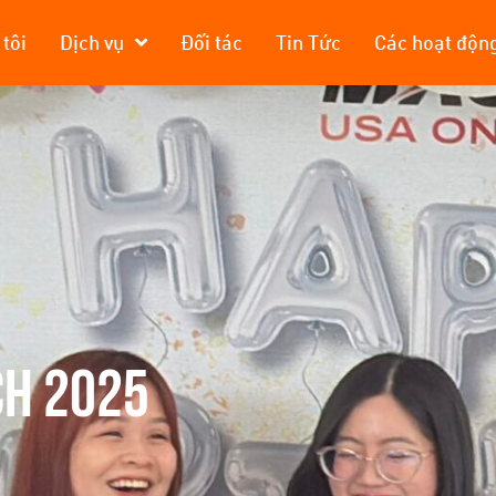
tôi
Dịch vụ
Đối tác
Tin Tức
Các hoạt độn
CH 2025